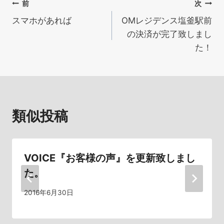
投
前
次
スマホがあれば
OMレジデンス塩釜駅前
稿
の決済が完了致しまし
ナ
た！
ビ
ゲ
ー
類似投稿
シ
ョ
VOICE『お客様の声』を更新致しまし
ン
た。
2016年6月30日