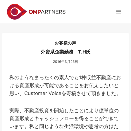
内
容
を
ス
キ
ッ
お客様の声
プ
外資系企業勤務 T.H氏
2016年3月26日
私のようなまったくの素人でも1棟収益不動産にお
ける資産形成が可能であることをお伝えしたいと
思い、Customer Voiceを寄稿させて頂きました。
実際、不動産投資を開始したことにより億単位の
資産形成とキャッシュフローを得ることができて
います。私と同じような生活環境や思考の方はた