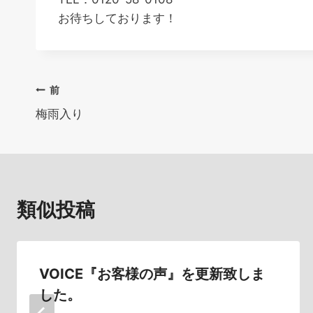
お待ちしております！
投
前
梅雨入り
稿
ナ
ビ
類似投稿
ゲ
ー
シ
VOICE『お客様の声』を更新致しま
した。
ョ