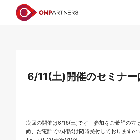
内
容
を
ス
キ
ッ
プ
6/11(土)開催のセミ
次回の開催は6/18(土)です。参加をご希望の
尚、お電話での相談は随時受付しておりますの
TEL：0120-58-0108