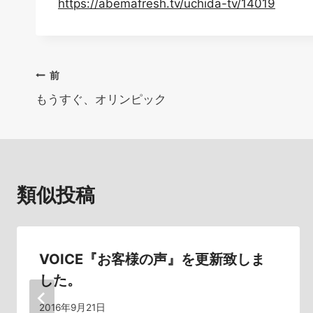
https://abemafresh.tv/uchida-tv/14019
投
前
もうすぐ、オリンピック
稿
ナ
ビ
類似投稿
ゲ
ー
シ
VOICE『お客様の声』を更新致しま
した。
ョ
2016年9月21日