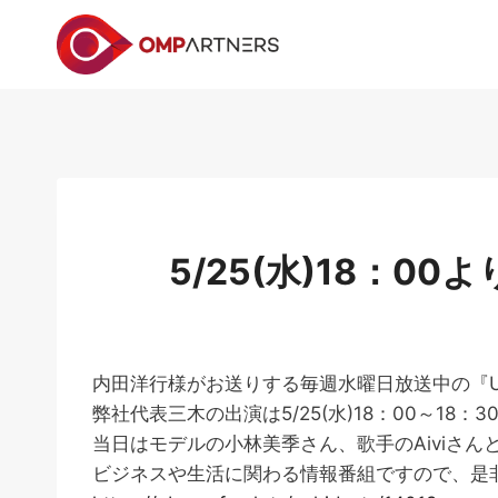
内
容
を
ス
キ
ッ
プ
5/25(水)18：0
内田洋行様がお送りする毎週水曜日放送中の『UC
弊社代表三木の出演は5/25(水)18：00～18：3
当日はモデルの小林美季さん、歌手のAiviさ
ビジネスや生活に関わる情報番組ですので、是