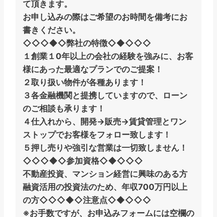
て頂きます。
お申し込みの際はご希望のお時間を備考にお
書きください。
◇◇◇◆◇弊社の特徴◇◆◇◇◇
１創業１0年以上の会社の経験を強みに、お客
様にあった最適なプランでのご提案！
２取り扱い物件が各種あります！
３各金融機関と提携していますので、ローン
のご相談も承ります！
４仕入れから、開発→販売→賃貸管理とワン
ストップでお客様をフォロー致します！
５押し売りや強引な営業は一切致しません！
◇◇◇◆◇参加資格◇◆◇◇◇
不動産投資、マンション経営に興味のある方
融資活用の投資法のため、年収700万円以上
の方
◇◇◇◆◇注意点◇◆◇◇◇
※お手数ですが、お申込みフォームには空欄の