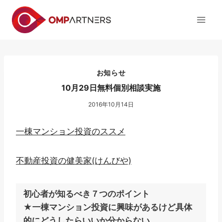
内
容
を
ス
キ
ッ
お知らせ
プ
10月29日無料個別相談実施
2016年10月14日
一棟マンション投資のススメ
不動産投資の健美家(けんびや)
初心者が知るべき７つのポイント
★一棟マンション投資に興味があるけど具体
的にどうしたらいいか分からない。