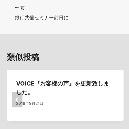
投
前
銀行共催セミナー前日に
稿
ナ
ビ
類似投稿
ゲ
ー
シ
VOICE『お客様の声』を更新致しま
した。
ョ
2016年9月21日
ン