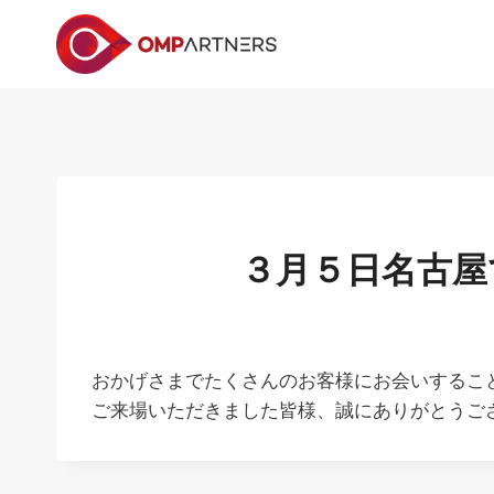
内
容
を
ス
キ
ッ
プ
３月５日名古屋
おかげさまでたくさんのお客様にお会いするこ
ご来場いただきました皆様、誠にありがとうご