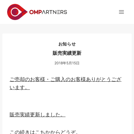
内
容
を
ス
キ
ッ
お知らせ
プ
販売実績更新
2018年5月15日
ご売却のお客様・ご購入のお客様ありがとうござ
います。
販売実績更新しました。
この続きはこちかからどうぞ。