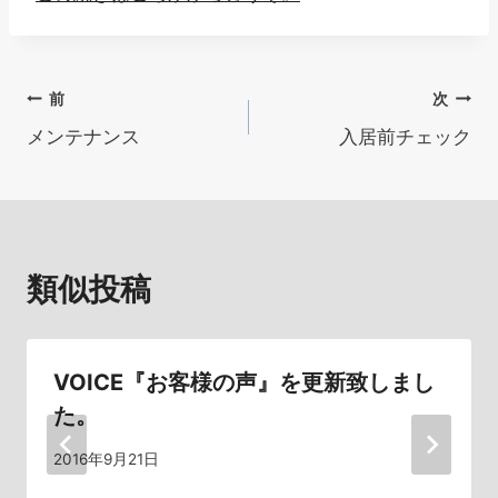
投
前
次
メンテナンス
入居前チェック
稿
ナ
ビ
類似投稿
ゲ
ー
シ
VOICE『お客様の声』を更新致しまし
た。
ョ
2016年9月21日
ン