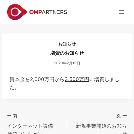
内
容
を
ス
キ
ッ
お知らせ
プ
増資のお知らせ
2020年2月13日
資本金を2,000万円から
3,500万円
に増資しまし
た。
投
前
次
インターネット設備
新規事業開始のお知ら
稿