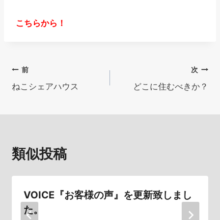
こちらから！
投
前
次
ねこシェアハウス
どこに住むべきか？
稿
ナ
ビ
類似投稿
ゲ
ー
シ
VOICE『お客様の声』を更新致しまし
た。
ョ