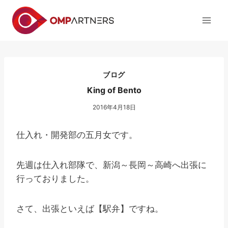
内
容
を
ス
キ
ッ
ブログ
プ
King of Bento
2016年4月18日
仕入れ・開発部の五月女です。
先週は仕入れ部隊で、新潟～長岡～高崎へ出張に
行っておりました。
さて、出張といえば【駅弁】ですね。