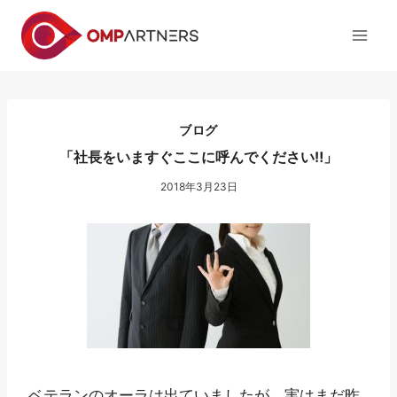
内
容
を
ス
キ
ッ
ブログ
プ
「社長をいますぐここに呼んでください‼」
2018年3月23日
ベテランのオーラは出ていましたが、実はまだ昨