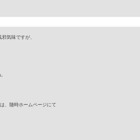
邪気味ですが、



。



は、随時ホームページにて


