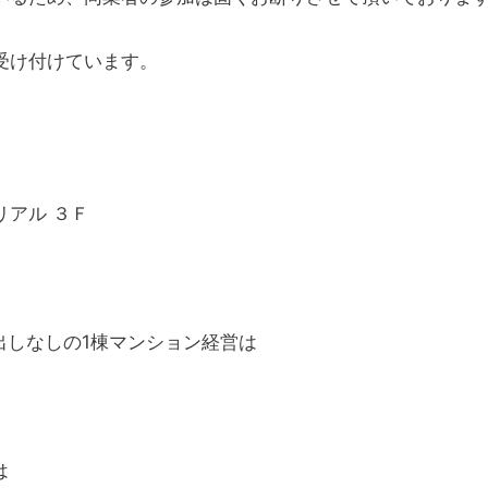
受け付けています。
アル ３Ｆ
出しなしの1棟マンション経営は
は