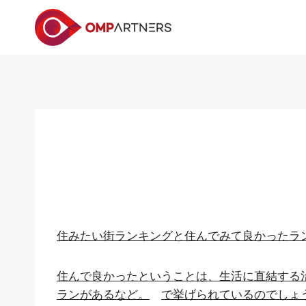
内
容
を
ス
キ
ッ
プ
住みたい街ランキングと住んでみて良かったラ
住んで良かったということは、生活に直結する
ランがあるなど。
で挙げられているのでしょ