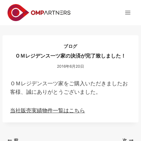
内
容
を
ス
キ
ッ
ブログ
プ
ＯＭレジデンス一ツ家の決済が完了致しました！
2016年6月20日
ＯＭレジデンス一ツ家をご購入いただきましたお
客様、誠にありがとうございました。
当社販売実績物件一覧はこちら
前
次