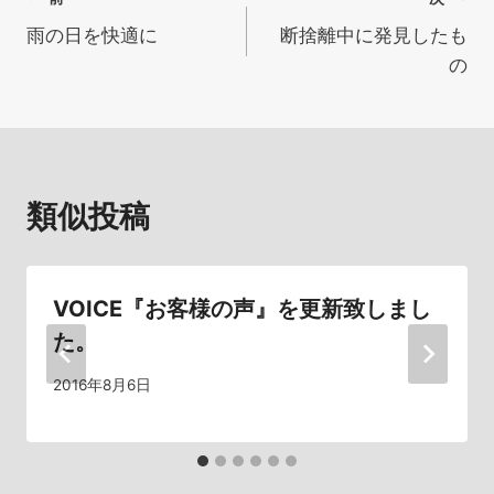
投
雨の日を快適に
断捨離中に発見したも
稿
の
ナ
ビ
ゲ
類似投稿
ー
シ
VOICE『お客様の声』を更新致しまし
ョ
た。
ン
2016年8月6日