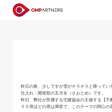
内
容
を
ス
キ
ッ
プ
昨日の夜、少しですが雪がチラチラと降ってい
仕入れ・開発部の五月女（さおとめ）です。
昨日、弊社が所属する宅建協会の主催する【不
５０席ほどの席は満室で、このテーマの関心の