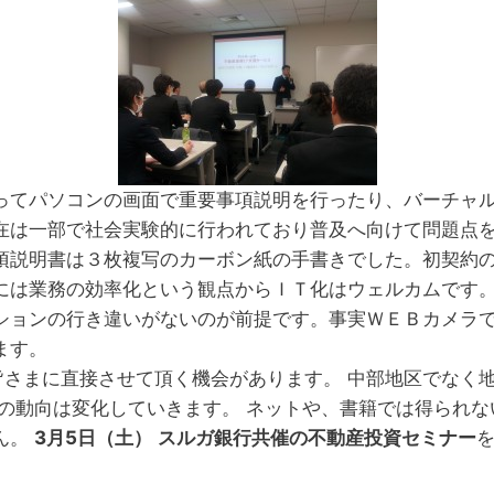
ってパソコンの画面で重要事項説明を行ったり、バーチャ
在は一部で社会実験的に行われており普及へ向けて問題点
項説明書は３枚複写のカーボン紙の手書きでした。初契約
には業務の効率化という観点からＩＴ化はウェルカムです
ションの行き違いがないのが前提です。事実ＷＥＢカメラ
ます。
皆さまに直接させて頂く機会があります。 中部地区でなく
の動向は変化していきます。 ネットや、書籍では得られな
ん。
3月5日（土）
スルガ銀行共催の不動産投資セミナー