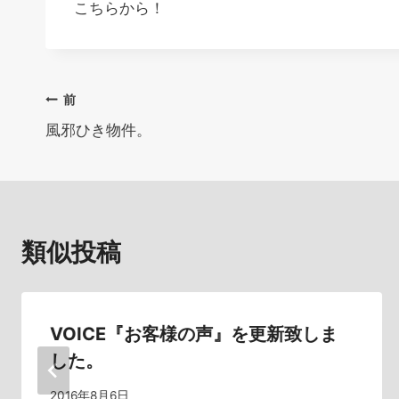
こちらから！
投
前
風邪ひき物件。
稿
ナ
ビ
類似投稿
ゲ
ー
シ
VOICE『お客様の声』を更新致しま
した。
ョ
2016年8月6日