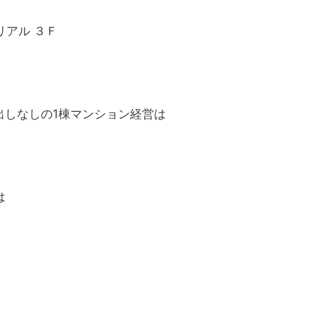
アル ３Ｆ
出しなしの1棟マンション経営は
は