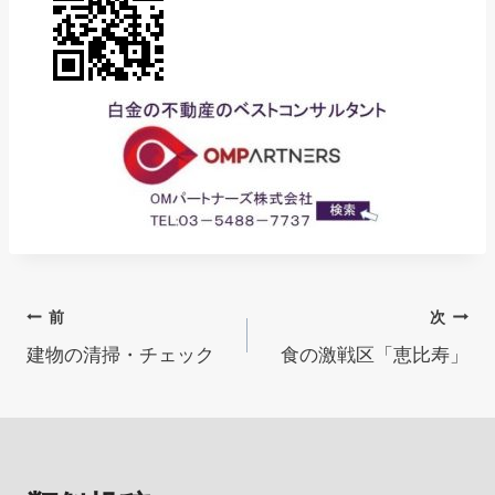
投
前
次
建物の清掃・チェック
食の激戦区「恵比寿」
稿
ナ
ビ