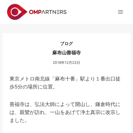
内
容
を
ス
キ
ッ
ブログ
プ
麻布山善福寺
2018年12月23日
東京メトロ南北線「麻布十番」駅より１番出口徒
歩5分の場所に位置。
善福寺は、弘法大師によって開山し、鎌倉時代に
は、親鸞が訪れ、一山をあげて浄土真宗に改宗し
ました。