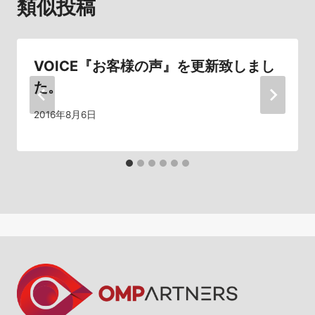
類似投稿
ゲ
ー
シ
VOICE『お客様の声』を更新致しまし
た。
ョ
2016年8月6日
ン