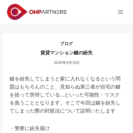
内
容
を
ス
キ
ッ
ブログ
プ
賃貸マンション鍵の紛失
2020年4月12日
鍵を紛失してしまうと家に入れなくなるという問
題はもちろんのこと、見知らぬ第三者が自宅の鍵
を拾って所持している…といった可能性・リスク
を負うこととなります。そこで今回は鍵を紛失し
てしまった際の対処法について説明いたします
・警察に紛失届け