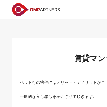
内
容
を
ス
キ
ッ
プ
賃貸マン
ペット可の物件にはメリット・デメリットがご
一般的な良し悪しを紹介させて頂きます。