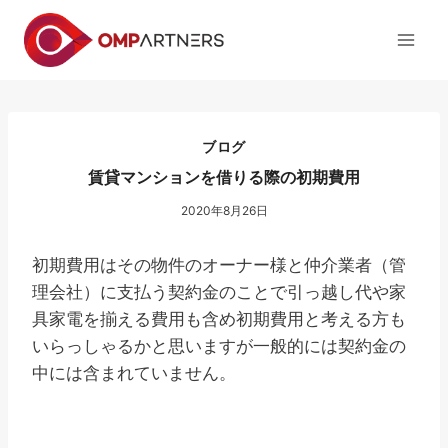
内
容
を
ス
キ
ッ
ブログ
プ
賃貸マンションを借りる際の初期費用
2020年8月26日
初期費用はその物件のオーナー様と仲介業者（管
理会社）に支払う契約金のことで引っ越し代や家
具家電を揃える費用も含め初期費用と考える方も
いらっしゃるかと思いますが一般的には契約金の
中には含まれていません。