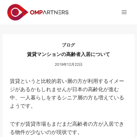
内
容
を
ス
キ
ッ
ブログ
プ
賃貸マンションの高齢者入居について
2019年12月22日
賃貸というと比較的若い層の方が利用するイメー
ジがあるかもしれませんが日本の高齢化が進む
中、一人暮らしをするシニア層の方も増えている
ようです。
ですが賃貸市場もまだまだ高齢者の方が入居でき
る物件が少ないのが現状です。