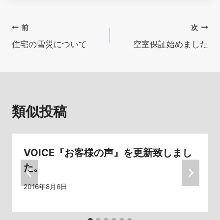
投
前
次
住宅の雪災について
空室保証始めました
稿
ナ
ビ
類似投稿
ゲ
ー
シ
VOICE『お客様の声』を更新致しまし
た。
ョ
2016年8月6日
ン