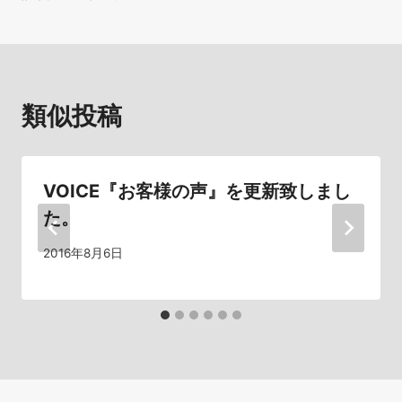
ビ
ゲ
ー
類似投稿
シ
ョ
VOICE『お客様の声』を更新致しまし
ン
た。
2016年8月6日