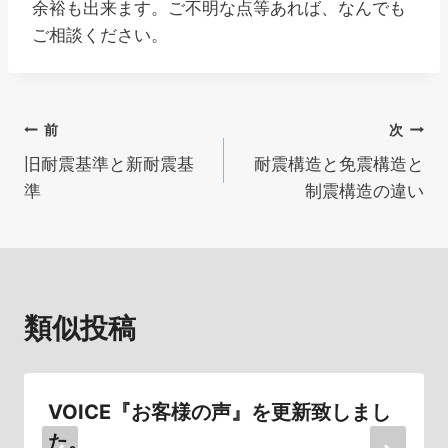
余裕も出来ます。ご不明な点等あれば、なんでも
ご相談ください。
投
前
次
旧耐震基準と新耐震基
耐震構造と免震構造と
稿
準
制震構造の違い
ナ
ビ
ゲ
類似投稿
ー
シ
VOICE『お客様の声』を更新致しまし
ョ
た。