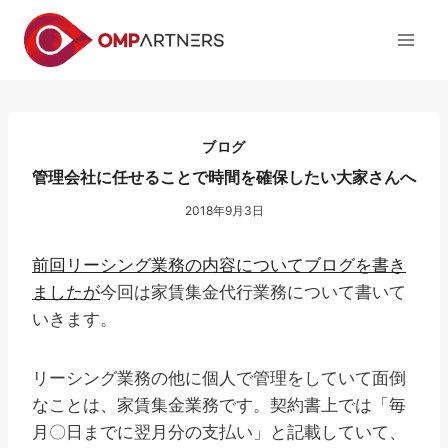
内
容
を
ス
キ
ッ
ブログ
プ
管理会社に任せることで時間を確保したい大家さんへ
2018年9月3日
前回リーシング業務の内容についてブログを書き
ましたが
今回は家賃集金代行業務について書いて
いきます。
リーシング業務の他に個人で管理をしていて面倒
なことは、家賃集金業務です。契約書上では「毎
月〇日までに翌月分の支払い」と記載していて、