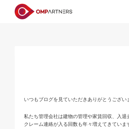
内
容
を
ス
キ
ッ
プ
いつもブログを見ていただきありがとうござい
私たち管理会社は建物の管理や家賃回収、入退
クレーム連絡が入る回数も年々増えてきていま