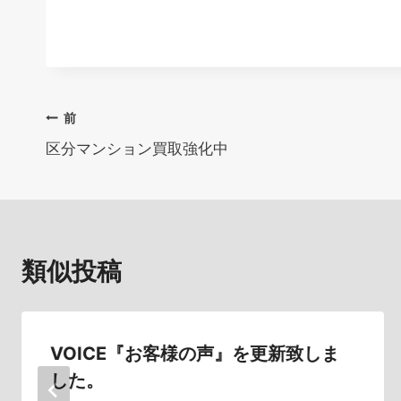
投
前
区分マンション買取強化中
稿
ナ
ビ
類似投稿
ゲ
ー
シ
VOICE『お客様の声』を更新致しま
した。
ョ