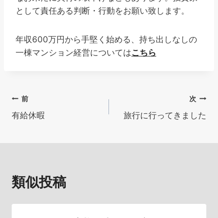
として責任ある判断・行動をお願い致します。
年収600万円から手堅く始める、持ち出しなしの
一棟マンション経営については
こちら
投
前
次
有給休暇
旅行に行ってきました
稿
ナ
ビ
類似投稿
ゲ
ー