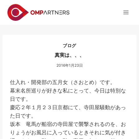
内
容
を
ス
キ
ッ
ブログ
プ
真実は、、、
2016年1月23日
仕入れ・開発部の五月女（さおとめ）です。
幕末名所巡りが好きな私にとって、今日は特別な
日です。
慶応２年１月２３日京都にて、寺田屋騒動があっ
た日です。
坂本 竜馬が船宿の寺田屋で襲撃されるのを、お
りょうがお風呂に入っているときそれに気が付き