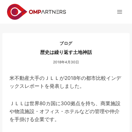
内
容
を
ス
キ
ッ
ブログ
プ
歴史は繰り返す土地神話
2018年4月30日
米不動産大手のＪＬＬが2018年の都市比較インデ
ックスレポートを発表しました。
ＪＬＬは世界80カ国に300拠点を持ち、商業施設
や物流施設・オフィス・ホテルなどの管理や仲介
を手掛ける企業です。