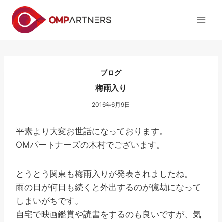
内
容
を
ス
キ
ッ
ブログ
プ
梅雨入り
2016年6月9日
平素より大変お世話になっております。
OMパートナーズの木村でございます。
とうとう関東も梅雨入りが発表されましたね。
雨の日が何日も続くと外出するのが億劫になって
しまいがちです。
自宅で映画鑑賞や読書をするのも良いですが、気