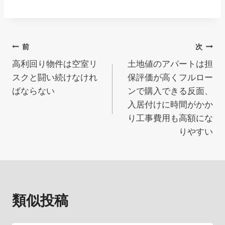
投
前
次
高利回り物件は空室リ
土地値のアパートは担
稿
スクと闘い続けなけれ
保評価が高くフルロー
ナ
ばならない
ンで購入できる反面、
入居付けに時間がかか
ビ
り工事費用も高額にな
ゲ
りやすい
ー
シ
ョ
類似投稿
ン