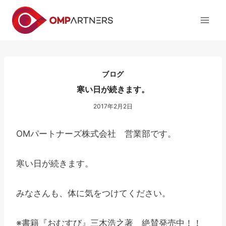
内
容
を
ス
キ
ッ
ブログ
プ
寒い日が続きます。
2017年2月2日
OMパートナーズ株式会社 営業部です。
寒い日が続きます。
みなさんも、体に気をつけてください。
※書籍『おむすび』三木浩之著 絶賛発売中！！