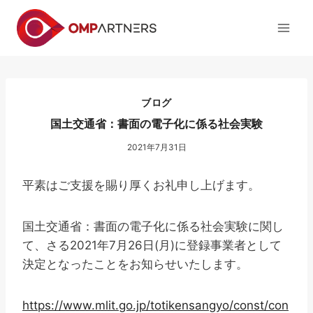
内
容
を
ス
キ
ッ
ブログ
プ
国土交通省：書面の電子化に係る社会実験
2021年7月31日
平素はご支援を賜り厚くお礼申し上げます。
国土交通省：書面の電子化に係る社会実験に関し
て、さる2021年7月26日(月)に登録事業者として
決定となったことをお知らせいたします。
https://www.mlit.go.jp/totikensangyo/const/con