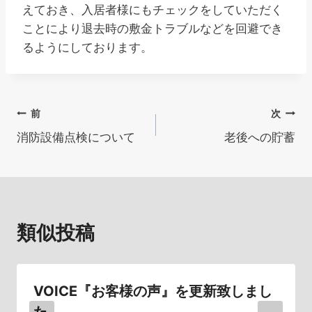
えておき、入居者様にもチェックをしていただく
ことにより退去時の敷金トラブルなどを回避でき
るようにしております。
投
前
次
消防設備点検について
老後への貯蓄
稿
ナ
ビ
類似投稿
ゲ
ー
シ
VOICE『お客様の声』を更新致しまし