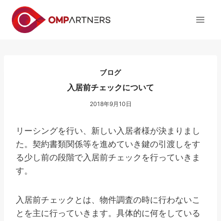
内
容
を
ス
キ
ッ
ブログ
プ
入居前チェックについて
2018年9月10日
リーシングを行い、新しい入居者様が決まりまし
た。契約書類関係等を進めていき鍵の引渡しをす
る少し前の段階で入居前チェックを行っていきま
す。
入居前チェックとは、物件調査の時に行わないこ
とを主に行っていきます。具体的に何をしている