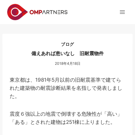
内
容
を
ス
キ
ッ
ブログ
プ
備えあれば患いなし 旧耐震物件
2018年4月18日
東京都は、1981年5月以前の旧耐震基準で建てら
れた建築物の耐震診断結果を名指しで発表しまし
た。
震度６強以上の地震で倒壊する危険性が「高い」
「ある」とされた建物は251棟に上りました。