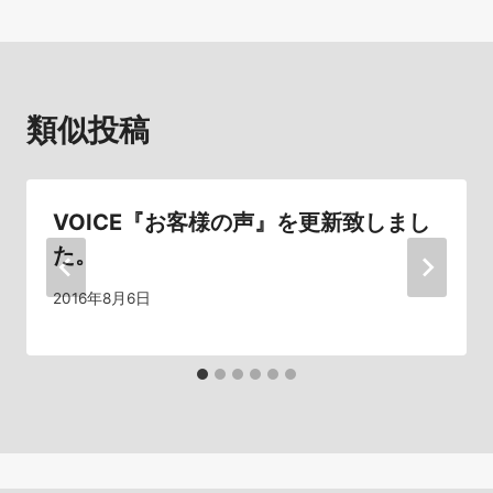
ナ
ビ
類似投稿
ゲ
ー
シ
VOICE『お客様の声』を更新致しまし
た。
ョ
2016年8月6日
ン