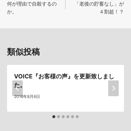
何が理由で自殺するの
「老後の貯蓄なし」が
稿
か。
４割超！？
ナ
ビ
ゲ
類似投稿
ー
シ
VOICE『お客様の声』を更新致しまし
ョ
た。
ン
2016年8月6日