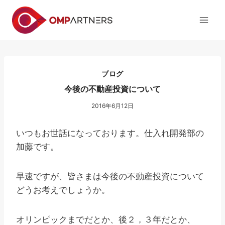
内
容
を
ス
キ
ッ
ブログ
プ
今後の不動産投資について
2016年6月12日
いつもお世話になっております。仕入れ開発部の
加藤です。
早速ですが、皆さまは今後の不動産投資について
どうお考えでしょうか。
オリンピックまでだとか、後２，３年だとか、