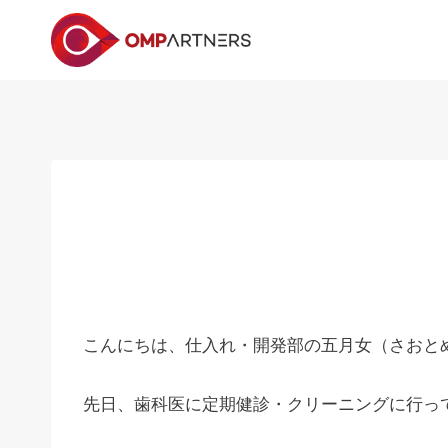
内
容
を
ス
キ
ッ
プ
こんにちは、仕入れ・開発部の五月女（さおと
先日、歯科医に定期健診・クリーニングに行っ