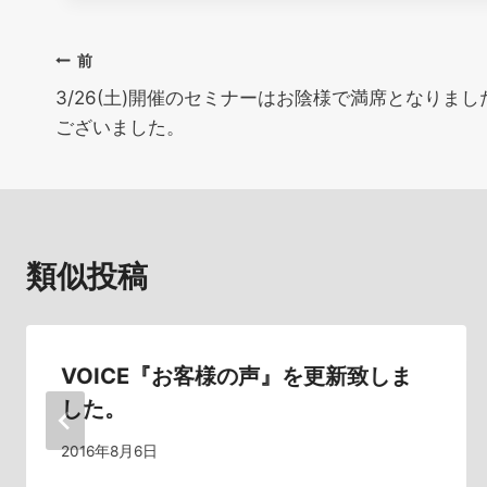
投
前
3/26(土)開催のセミナーはお陰様で満席となりま
稿
ございました。
ナ
ビ
ゲ
類似投稿
ー
シ
VOICE『お客様の声』を更新致しま
ョ
した。
ン
2016年8月6日