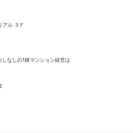
アル ３Ｆ
出しなしの1棟マンション経営は
は