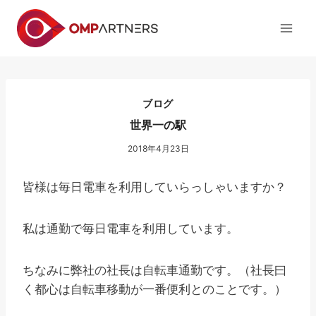
内
容
を
ス
キ
ッ
ブログ
プ
世界一の駅
2018年4月23日
皆様は毎日電車を利用していらっしゃいますか？
私は通勤で毎日電車を利用しています。
ちなみに弊社の社長は自転車通勤です。（社長曰
く都心は自転車移動が一番便利とのことです。）