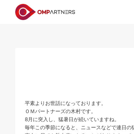
内
容
を
ス
キ
ッ
プ
平素よりお世話になっております。
ＯＭパートナーズの木村です。
8月に突入し、猛暑日が続いていますね。
毎年この季節になると、ニュースなどで連日の