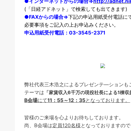
●インターネットからの場合⇒
http://adnet.ni
(「日経アドネット」で検索しても出てきます
)
●FAXからの場合⇒
下記の申込用紙受付電話にて
必要事項をご記入の上お申込みください。
申込用紙受付電話：03-3545-2371
弊社代表三木浩之によるプレゼンテ―ションも
テーマは
「家賃収入6千万の現役社長による1棟収
B会場
にて
11：55～12：35
となっております。
皆様のご来場を心よりお待ちしております。
尚、B会場は
定員120名様
となっておりますので