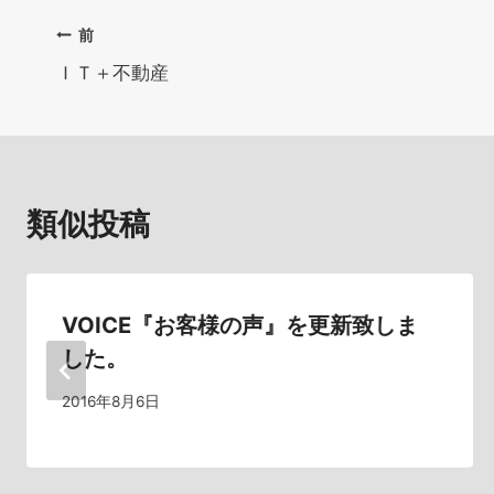
投
前
ＩＴ＋不動産
稿
ナ
ビ
類似投稿
ゲ
ー
シ
VOICE『お客様の声』を更新致しま
した。
ョ
2016年8月6日
ン