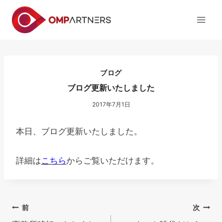
内
容
を
ス
キ
ッ
ブログ
プ
ブログ更新いたしました
2017年7月1日
本日、ブログ更新いたしました。
詳細は
こちら
からご覧いただけます。
投
前
次