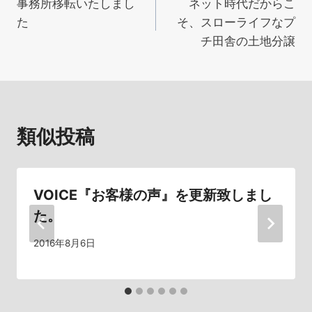
事務所移転いたしまし
ネット時代だからこ
稿
た
そ、スローライフなプ
ナ
チ田舎の土地分譲
ビ
ゲ
ー
類似投稿
シ
ョ
VOICE『お客様の声』を更新致しまし
ン
た。
2016年8月6日