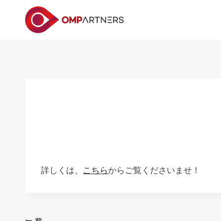
内
容
を
ス
キ
ッ
プ
詳しくは、
こちら
からご覧くださいませ！
前