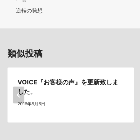
投
逆転の発想
稿
ナ
ビ
類似投稿
ゲ
ー
シ
VOICE『お客様の声』を更新致しま
した。
ョ
2016年8月6日
ン