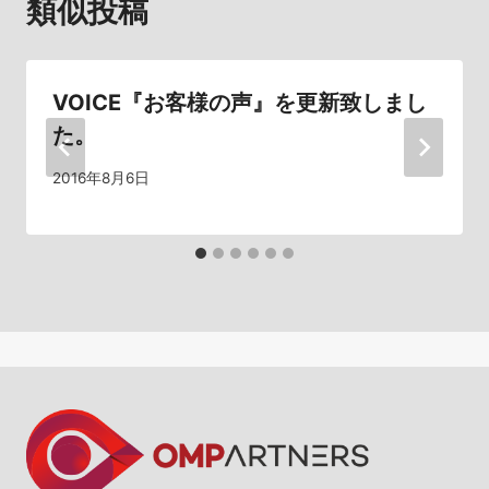
類似投稿
ゲ
ー
シ
VOICE『お客様の声』を更新致しまし
た。
ョ
2016年8月6日
ン