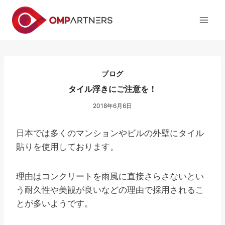
内
容
を
ス
キ
ッ
ブログ
プ
タイル浮きにご注意を！
2018年6月6日
日本では多くのマンションやビルの外壁にタイル
貼りを使用しております。
理由はコンクリートを雨風に直接さらさないとい
う耐久性や美観が良いなどの理由で採用されるこ
とが多いようです。