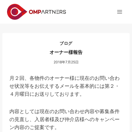
内
容
を
ス
キ
ッ
ブログ
プ
オーナー様報告
2018年7月25日
月２回、各物件のオーナー様に現在のお問い合わ
せ状況等をお伝えするメールを基本的には第２・
４月曜日にお送りしております。
内容としては現在のお問い合わせ内容や募集条件
の見直し、入居者様及び仲介店様へのキャンペー
ン内容のご提案です。