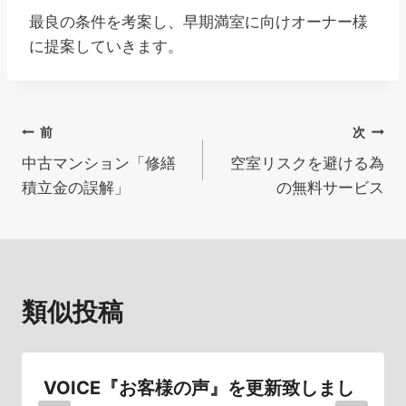
最良の条件を考案し、早期満室に向けオーナー様
に提案していきます。
投
前
次
中古マンション「修繕
空室リスクを避ける為
稿
積立金の誤解」
の無料サービス
ナ
ビ
ゲ
類似投稿
ー
シ
VOICE『お客様の声』を更新致しまし
ョ