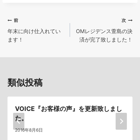
投
前
次
年末に向け仕入れてい
OMレジデンス萱島の決
稿
ます！
済が完了致しました！
ナ
ビ
ゲ
類似投稿
ー
シ
VOICE『お客様の声』を更新致しまし
ョ
た。
ン
2016年8月6日