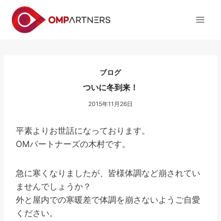
内
容
を
ス
キ
ッ
ブログ
プ
ついに冬到来！
2015年11月26日
平素よりお世話になっております。
OMパートナーズの木村です。
急に寒くなりましたが、皆様体調など崩されてい
ませんでしょうか？
外と屋内での寒暖差で体調を崩さないようご自愛
ください。