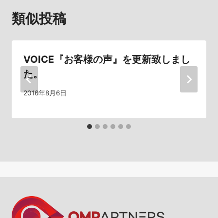
類似投稿
ゲ
ー
シ
VOICE『お客様の声』を更新致しまし
た。
ョ
2016年8月6日
ン