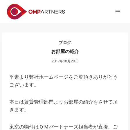
内
容
を
ス
キ
ッ
ブログ
プ
お部屋の紹介
2017年10月20日
平素より弊社ホームページをご覧頂きありがとう
ございます。
本日は賃貸管理部門よりお部屋の紹介をさせて頂
きます。
東京の物件はＯＭパートナーズ担当者が直接、ご