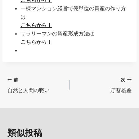
こちらから！
一棟マンション経営で億単位の資産の作り方
は
こちらから！
サラリーマンの資産形成方法は
こちらから！
投
前
次
自然と人間の戦い
貯蓄格差
稿
ナ
ビ
類似投稿
ゲ