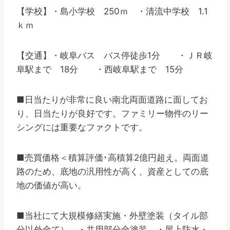
【学校】・島小学校 250ｍ ・清流中学校 1.1
ｋｍ
【交通】・岐阜バス バス停徒歩1分 ・ＪＲ岐
阜駅まで 18分 ・西岐阜駅まで 15分
■日当たりが非常に良い南北両面道路に面してお
り、日当たりが良好です。ファミリー物件のリー
シングには重要なファクトです。
■売買価格＜積算評価･高積算2億円超え。両面道
路のため、底地の汎用性が高く、資産としての底
地の価値が高い。
■当社にて大規模修繕実施・外壁塗装（タイル部
分以外全て） ・共用部分全塗装 ・屋上防水・