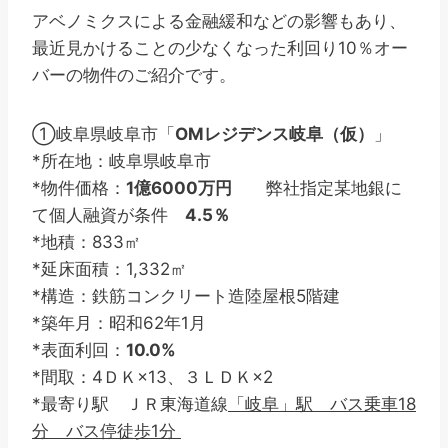
アベノミクスによる金融緩和などの影響もあり、
最近見かけることの少なくなった利回り10％オー
バーの物件のご紹介です。
①岐阜県岐阜市「
OMレジデンス岐阜（仮）
」
*所在地：岐阜県岐阜市
*物件価格：
1億6000万円
弊社指定某地銀に
て個人融資が条件
4.5％
*地積：833㎡
*延床面積：1,332㎡
*構造：鉄筋コンクリート造陸屋根5階建
*築年月：昭和62年1月
*表面利回：
10.0%
*間取：4ＤＫ×13、３ＬＤＫ×2
*最寄り駅 ＪＲ東海道線
「岐阜」駅 バス乗車18
分 バス停徒歩1分