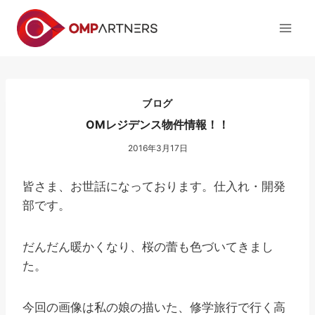
内
容
を
ス
キ
ッ
ブログ
プ
OMレジデンス物件情報！！
2016年3月17日
皆さま、お世話になっております。仕入れ・開発
部です。
だんだん暖かくなり、桜の蕾も色づいてきまし
た。
今回の画像は私の娘の描いた、修学旅行で行く高