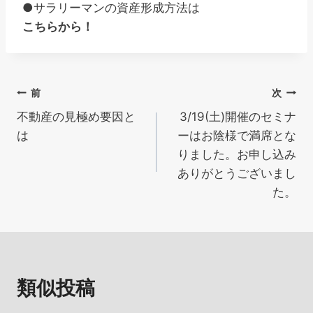
●サラリーマンの資産形成方法は
こちらから！
投
前
次
不動産の見極め要因と
3/19(土)開催のセミナ
稿
は
ーはお陰様で満席とな
ナ
りました。お申し込み
ありがとうございまし
ビ
た。
ゲ
ー
シ
類似投稿
ョ