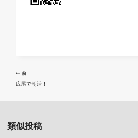
投
前
広尾で朝活！
稿
ナ
ビ
類似投稿
ゲ