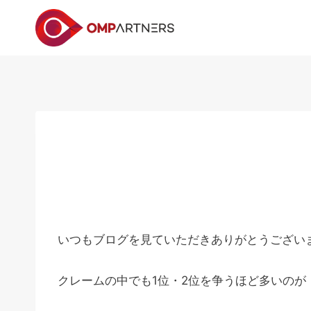
内
容
を
ス
キ
ッ
プ
いつもブログを見ていただきありがとうござい
クレームの中でも1位・2位を争うほど多いのが