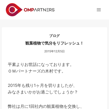
内
容
を
ス
キ
ッ
ブログ
プ
観葉植物で気分をリフレッシュ！
2015年12月5日
平素よりお世話になっております。
ＯＭパートナーズの木村です。
2015年も残り1ヶ月を切りましたが、
みなさまいかがお過ごしでしょうか？
弊社は月に1回社内の観葉植物を交換し、