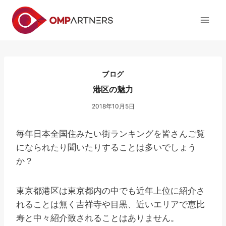
内
容
を
ス
キ
ッ
ブログ
プ
港区の魅力
2018年10月5日
毎年日本全国住みたい街ランキングを皆さんご覧
になられたり聞いたりすることは多いでしょう
か？
東京都港区は東京都内の中でも近年上位に紹介さ
れることは無く吉祥寺や目黒、近いエリアで恵比
寿と中々紹介致されることはありません。