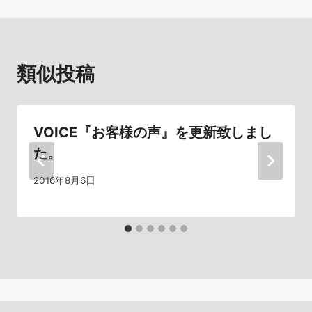
ナ
ビ
類似投稿
ゲ
ー
シ
VOICE『お客様の声』を更新致しまし
た。
ョ
2016年8月6日
ン