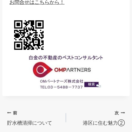
お問合せはこちらから！
投
前
次
貯水槽清掃について
港区に住む魅力②
稿