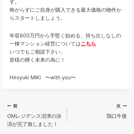
す。
怖がらずにご自身が購入できる最大価格の物件か
らスタートしましょう。
年収600万円から手堅く始める、持ち出しなしの
一棟マンション経営については
こちら
いつでもご相談下さい。
皆様の輝く未来の為に！
Hiroyuki MIKI 〜with you〜
投
前
次
OMレジデンス沼津の決
鶏口牛後
稿
済が完了致しました！
ナ