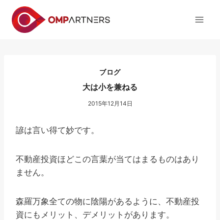
内
容
を
ス
キ
ッ
ブログ
プ
大は小を兼ねる
2015年12月14日
諺は言い得て妙です。
不動産投資ほどこの言葉が当てはまるものはあり
ません。
森羅万象全ての物に陰陽があるように、不動産投
資にもメリット、デメリットがあります。