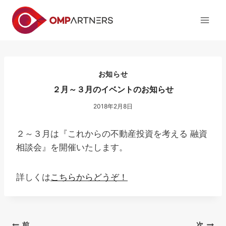
内
容
を
ス
キ
ッ
お知らせ
プ
２月～３月のイベントのお知らせ
2018年2月8日
２～３月は『これからの不動産投資を考える 融資
相談会』を開催いたします。
詳しくは
こちらからどうぞ！
前
次