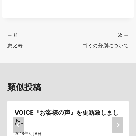
投
前
次
恵比寿
ゴミの分別について
稿
ナ
ビ
類似投稿
ゲ
ー
シ
VOICE『お客様の声』を更新致しまし
た。
ョ
2016年8月6日