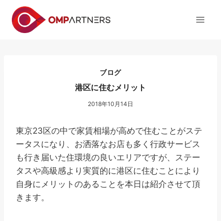
内
容
を
ス
キ
ッ
ブログ
プ
港区に住むメリット
2018年10月14日
東京23区の中で家賃相場が高めで住むことがステ
ータスになり、お洒落なお店も多く行政サービス
も行き届いた住環境の良いエリアですが、ステー
タスや高級感より実質的に港区に住むことにより
自身にメリットのあることを本日は紹介させて頂
きます。