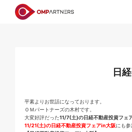
内
容
を
ス
キ
ッ
プ
日経
平素よりお世話になっております。
ＯＭパートナーズの木村です。
大変好評だった
11/7(土)の日経不動産投資フェ
11/21(土)の日経不動産投資フェアin大阪
にも参