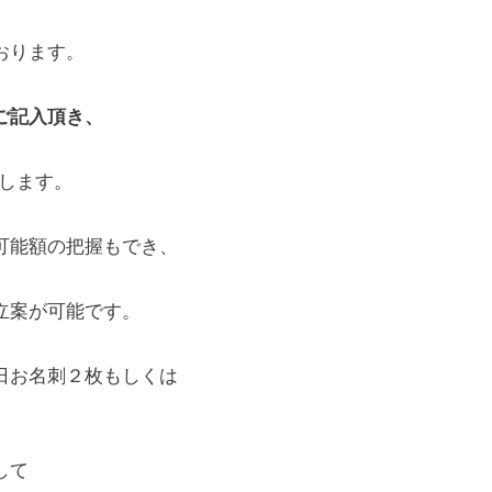
おります。
ご記入頂き、
致します。
可能額の把握もでき、
立案が可能です。
日お名刺２枚もしくは
して