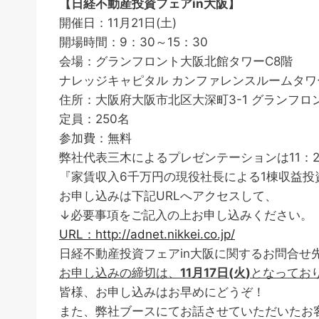
【日経不動産投資フェアin大阪】
開催日：11月21日(土)
開場時間：9：30～15：30
会場：グランフロント大阪北館タワーC8階
ナレッジキャピタル カンファレンスルームタワーC 
住所：大阪府大阪市北区大深町3-1 グランフロ
定員：250名
参加費：無料
弊社代表三木によるプレゼンテーションは11：2
『家賃収入6千万円の現役社長による1棟収益投
お申し込みは下記URLへアクセスして、
↓必要事項をご記入の上お申し込みください。
URL：http://adnet.nikkei.co.jp/
日経不動産投資フェアin大阪に関するお問合せ先：03-
お申し込みの締切は、
11月17日(火)
となってお
皆様、お申し込みはお早めにどうぞ！
また、弊社ブースにてお話させていただいたお