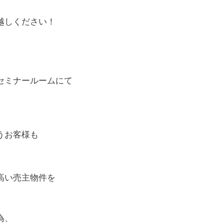
越しください！
セミナールームにて
うお客様も
高い売主物件を
為、