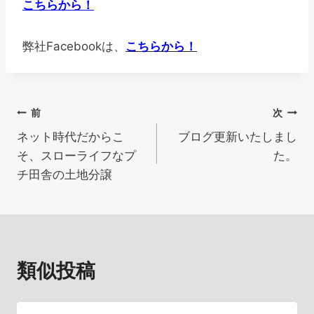
こちらから！
弊社Facebookは、
こちらから！
投
前
次
ネット時代だからこ
ブログ更新いたしまし
稿
そ、スローライフなプ
た。
ナ
チ田舎の土地分譲
ビ
ゲ
ー
類似投稿
シ