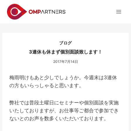
内
容
を
ス
キ
ッ
ブログ
プ
3連休も休まず個別面談致します！
2017年7月14日
梅雨明けもあと少しでしょうか。今週末は3連休
の方もいらっしゃると思います。
弊社では普段土曜日にセミナーや個別面談を実施
いたしておりますが、お仕事等ご都合で参加でき
ないとのお声を数多くいただいております。